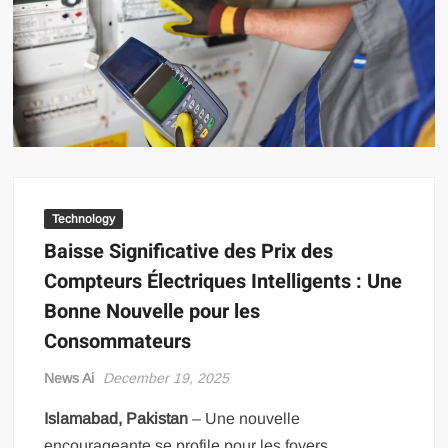
US Renews Strikes on Iran as Tankers Come Under Attack in Strait
of Hormuz
PML-N MPA Saqib Chaddar’s Interim Bail Extended in Momina
Iqbal Harassment Case
Hania Aamir and Sajal Ali Shine in All-Black as Global Beauty
Brands Launch in Lahore
Technology
Baisse Significative des Prix des
Compteurs Électriques Intelligents : Une
Bonne Nouvelle pour les
Consommateurs
News Ai
December 19, 2025
Islamabad, Pakistan
– Une nouvelle
encourageante se profile pour les foyers